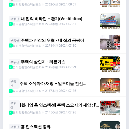
프
윌리엄홈인스팩션
조회수 2362
추천 0
2024.08.01
2
내 집의 비타민 – 환기(Ventilation)
부동산
윌리엄홈인스팩션
조회수 2223
추천 0
2024.07.31
2
주택과 건강의 위협 - 내 집의 곰팡이
부동산
윌리엄홈인스팩션
조회수 2271
추천 0
2024.07.30
2
주택의 살인자 - 라돈가스
부동산
윌리엄홈인스팩션
조회수 2145
추천 0
2024.07.29
2
부동
주택 소유자 대재앙 – 알루미늄 전선
산
(Aluminum Wire)
윌리엄홈인스팩션
조회수 2167
추천 0
2024.07.26
2
부동
[윌리엄 홈 인스펙션] 주택 소요자의 재앙 : PB
산
- PIPE
윌리엄홈인스팩션
조회수 2146
추천 0
2024.07.26
2
홈 인스펙션 종류
부동산