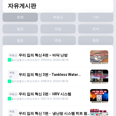
자유게시판
전체
부동산
기타
일반
맛집
유머
질문
추천
환전
우리 집의 혁신 4편 – 바닥 난방
부동산
윌리엄홈인스팩션
조회수 3396
추천 0
2024.08.04
2
부동
우리 집의 혁신 3편 - Tankless Water
산
Heater
윌리엄홈인스팩션
조회수 3005
추천 0
2024.08.03
2
우리 집의 혁신 2편 - HRV 시스템
부동산
윌리엄홈인스팩션
조회수 3037
추천 0
2024.08.02
2
부동
우리 집의 혁신 1편 - 냉난방 시스템 히트 펌
산