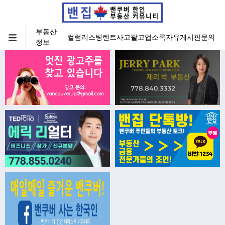
부동산
컬럼
리스팅
렌트
사고팔고
업소록
자유게시판
문의
정보