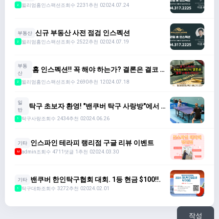
윌리엄홈인스팩션
조회수 2231
추천 0
2024.07.24
2
신규 부동산 사전 점검 인스펙션
부동산
윌리엄홈인스팩션
조회수 2522
추천 0
2024.07.19
2
부동
홈 인스펙션!! 꼭 해야 하는가? 결론은 결코 손
산
해가 아니다.
윌리엄홈인스팩션
조회수 2690
추천 1
2024.07.18
2
일
탁구 초보자 환영! "밴쿠버 탁구 사랑방"에서 함
반
께해요!
탁구사랑
조회수 2434
추천 0
2024.06.26
1
인스파인 테라피 랭리점 구글 리뷰 이벤트
기타
admin
조회수 4711
댓글 1
추천 0
2024.03.30
M
밴쿠버 한인탁구협회 대회. 1등 현금 $100!!.
기타
탁구대화
조회수 3272
추천 0
2024.02.01
1
작성