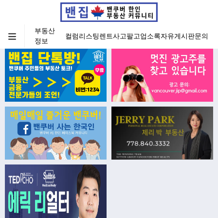
부동산
컬럼
리스팅
렌트
사고팔고
업소록
자유게시판
문의
정보