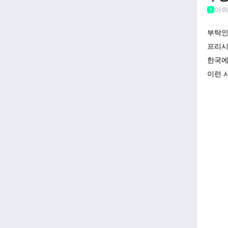
아
1
부탁인
프리시
한국에
이런 