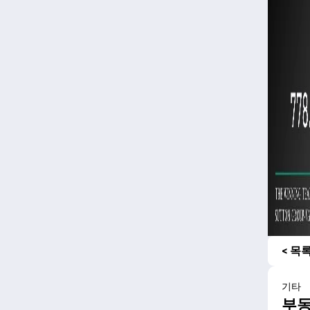
< 목
기타
부동