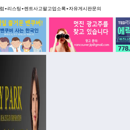
럼
리스팅
렌트
사고팔고
업소록
자유게시판
문의