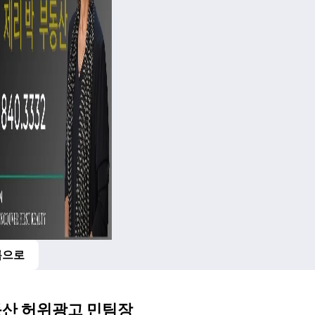
록으로
산 허위광고 민팀장