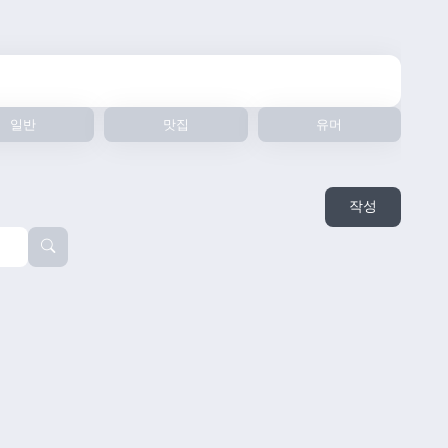
일반
맛집
유머
작성