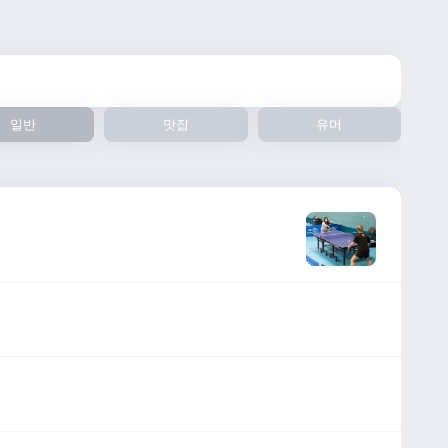
일반
맛집
유머