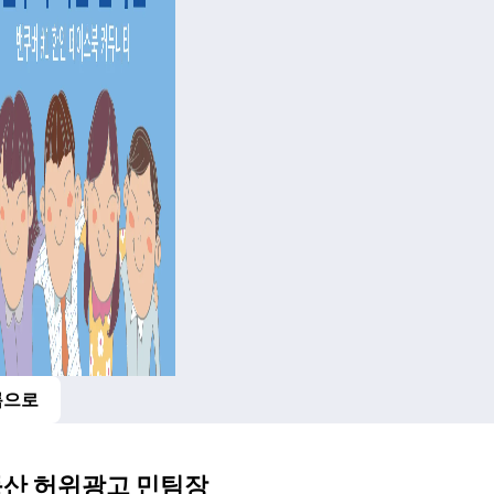
록으로
산 허위광고 민팀장