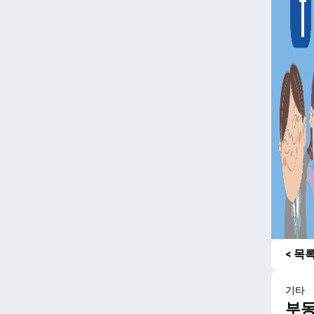
< 목
기타
부동