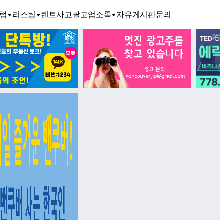
럼
리스팅
렌트
사고팔고
업소록
자유게시판
문의