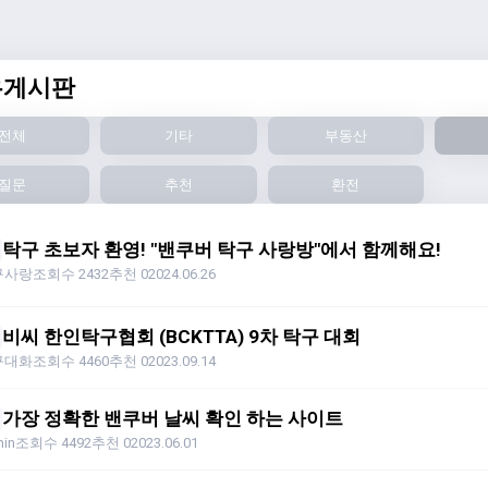
유게시판
전체
기타
부동산
질문
추천
환전
탁구 초보자 환영! "밴쿠버 탁구 사랑방"에서 함께해요!
구사랑
조회수 2432
추천 0
2024.06.26
비씨 한인탁구협회 (BCKTTA) 9차 탁구 대회
구대화
조회수 4460
추천 0
2023.09.14
가장 정확한 밴쿠버 날씨 확인 하는 사이트
in
조회수 4492
추천 0
2023.06.01