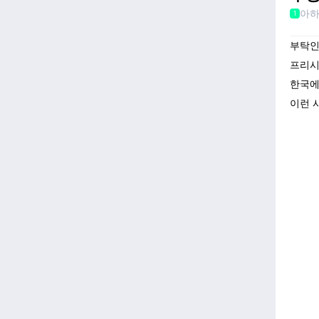
아
1
부탁인
프리시
한국에
이런 