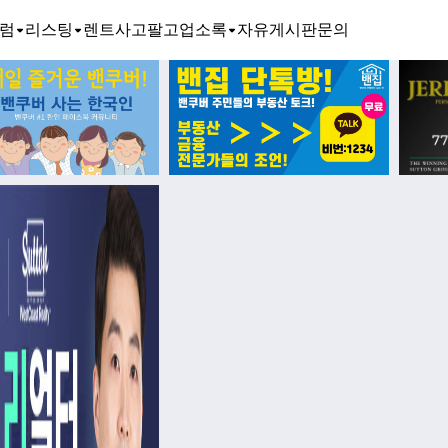
럼
리스팅
렌트
사고팔고
업소록
자유게시판
문의