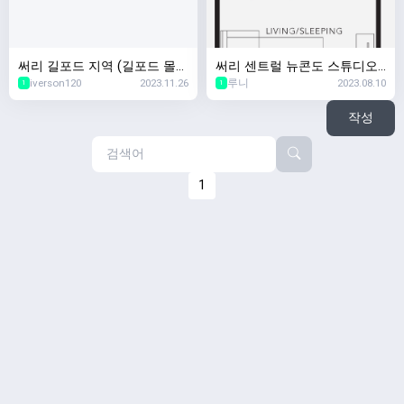
써리 길포드 지역 (길포드 몰
써리 센트럴 뉴콘도 스튜디오
iverson120
2023.11.26
루니
2023.08.10
맞은편) 2 bed 2 bath 900 sqf
렌트합니다 월$1900
1
1
t 렌트 합니다. 월 $2450
작성
1