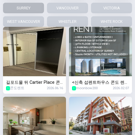
SURREY
VANCOUVER
VICTORIA
WEST VANCOUVER
WHISTLER
WHITE ROCK
길포드몰 뒤 Cartier Place 콘
<신축 섭펜트하우스 콘도 렌트
콘도렌트
2026.06.16
moonbow200
2026.02.07
도 렌트합니다
> Modern Sub-Penthouse 2B
1
1
DR + 2BATH Condo in Heart
of Surrey Central