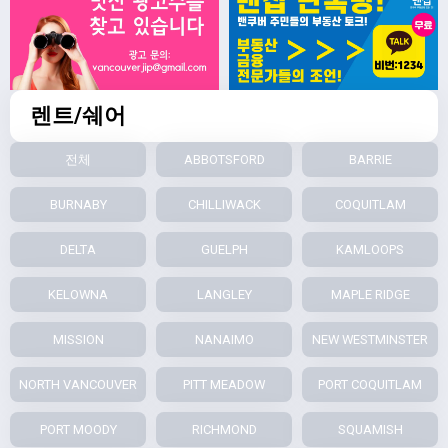
렌트/쉐어
전체
ABBOTSFORD
BARRIE
BURNABY
CHILLIWACK
COQUITLAM
DELTA
GUELPH
KAMLOOPS
KELOWNA
LANGLEY
MAPLE RIDGE
MISSION
NANAIMO
NEW WESTMINSTER
NORTH VANCOUVER
PITT MEADOW
PORT COQUITLAM
PORT MOODY
RICHMOND
SQUAMISH