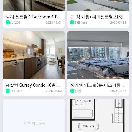
써리 센트럴 1 Bedroom 1 Bat
(가격 내림) 써리센트럴 신축
ec1209
2025.12.01
Sellinah
2025.09.11
hroom 고층 아파트 (Surrey C
콘도 1 Bed + Den 렌트 즉시
1
1
entral 스카이트레인 역까지 도
입주 가능
보 거리 3분!)
깨끗한 Surrey Condo 16층 즉
써리쎈 역도보5분 마스터룸 룸
pkc1009
2025.05.02
썰쎈
2023.12.06
시 입주 가능
메
1
1
이미지 없음