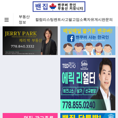
부동산
컬럼
리스팅
렌트
사고팔고
업소록
자유게시판
문의
정보