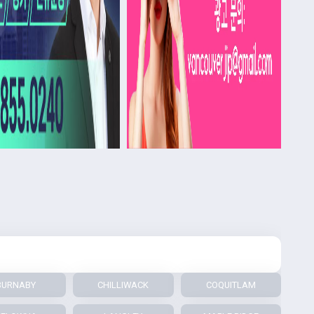
BURNABY
CHILLIWACK
COQUITLAM