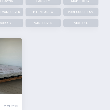
KELOWNA
LANGLEY
MAPLE RIDGE
H VANCOUVER
PITT MEADOW
PORT COQUITLAM
SURREY
VANCOUVER
VICTORIA
2024.02.13