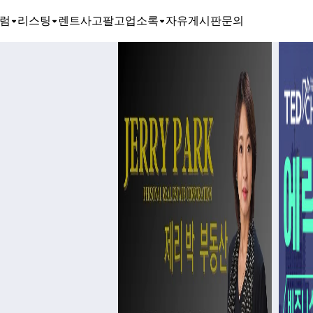
럼
리스팅
렌트
사고팔고
업소록
자유게시판
문의