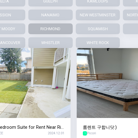
ELTA
GUELPH
KAMLOOPS
SSION
NANAIMO
NEW WESTMINSTER
NORT
T MOODY
RICHMOND
SQUAMISH
VANCOUVER
WHISTLER
WHITE ROCK
edroom Suite for Rent Near Ric
룸렌트 구합니닷:)
EE
2024.12.01
Picori
 City Center
1