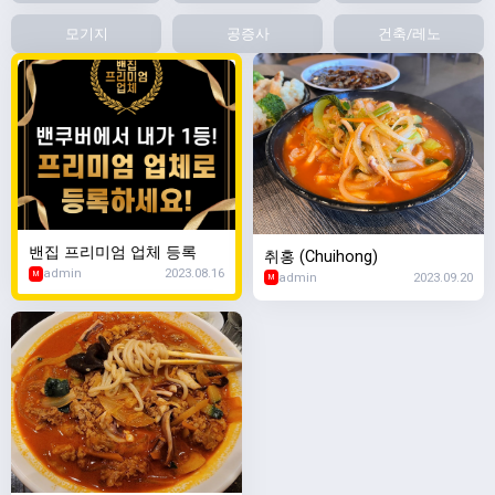
모기지
공증사
건축/레노
밴집 프리미엄 업체 등록
취홍 (Chuihong)
admin
2023.08.16
admin
2023.09.20
M
M