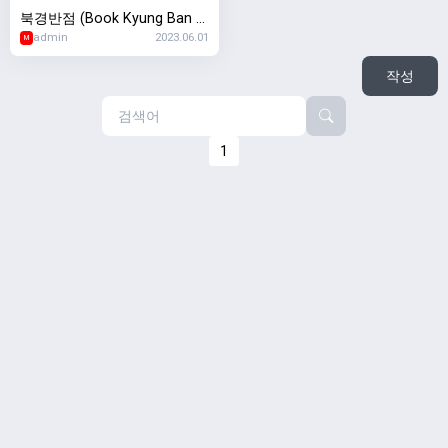
북경반점 (Book Kyung Ban J
admin
2023.06.01
eoun & BK Karaoke)
M
작성
1