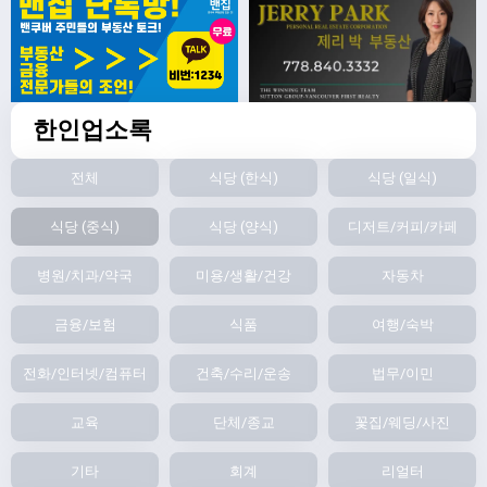
한인업소록
전체
식당 (한식)
식당 (일식)
식당 (중식)
식당 (양식)
디저트/커피/카페
병원/치과/약국
미용/생활/건강
자동차
금융/보험
식품
여행/숙박
전화/인터넷/컴퓨터
건축/수리/운송
법무/이민
교육
단체/종교
꽃집/웨딩/사진
기타
회계
리얼터