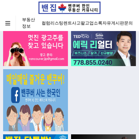
부동산
컬럼
리스팅
렌트
사고팔고
업소록
자유게시판
문의
정보