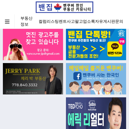
부동산
컬럼
리스팅
렌트
사고팔고
업소록
자유게시판
문의
정보