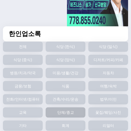
한인업소록
전체
식당 (한식)
식당 (일식)
식당 (중식)
식당 (양식)
디저트/커피/카페
병원/치과/약국
미용/생활/건강
자동차
금융/보험
식품
여행/숙박
전화/인터넷/컴퓨터
건축/수리/운송
법무/이민
교육
단체/종교
꽃집/웨딩/사진
기타
회계
리얼터