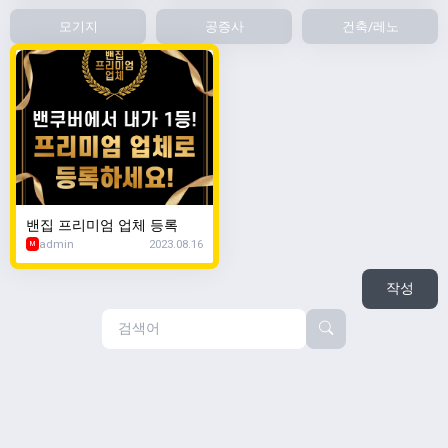
모기지
공증사
건축/레노
밴집 프리미엄 업체 등록
admin
2023.08.16
M
작성