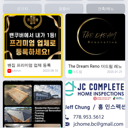
모기지
공증사
건축/레노
밴집 프리미엄 업체 등록
The Dream Reno 더드림 레노
admin
2023.08.16
더드림
2025.01.21
M
1