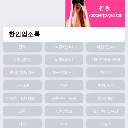
한인업소록
전체
식당 (한식)
식당 (일식)
식당 (중식)
식당 (양식)
디저트/커피/카페
병원/치과/약국
미용/생활/건강
자동차
금융/보험
식품
여행/숙박
전화/인터넷/컴퓨터
건축/수리/운송
법무/이민
교육
단체/종교
꽃집/웨딩/사진
기타
회계
리얼터