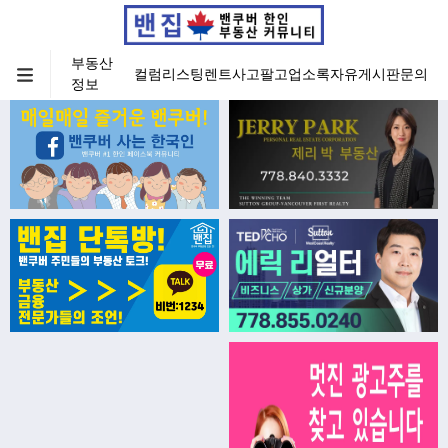
부동산
컬럼
리스팅
렌트
사고팔고
업소록
자유게시판
문의
정보