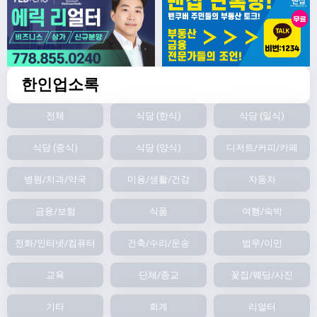
한인업소록
전체
식당 (한식)
식당 (일식)
식당 (중식)
식당 (양식)
디저트/커피/카페
병원/치과/약국
미용/생활/건강
자동차
금융/보험
식품
여행/숙박
전화/인터넷/컴퓨터
건축/수리/운송
법무/이민
교육
단체/종교
꽃집/웨딩/사진
기타
회계
리얼터