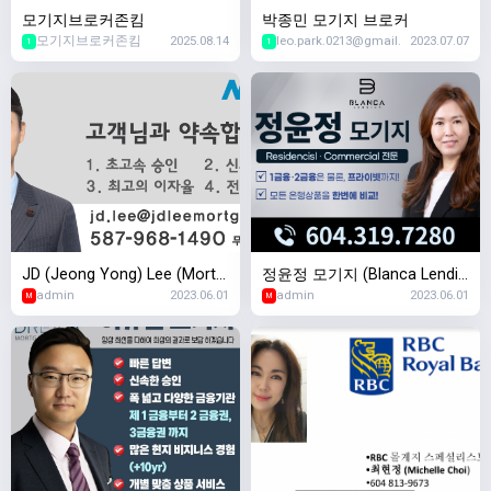
모기지브로커존킴
박종민 모기지 브로커
모기지브로커존킴
2025.08.14
leo.park.0213@gmail.
2023.07.07
1
1
JD (Jeong Yong) Lee (Mortg
정윤정 모기지 (Blanca Lendin
admin
2023.06.01
admin
2023.06.01
age Architects)
g)
M
M