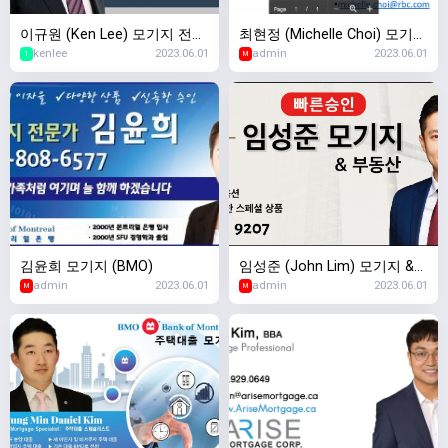
이규원 (Ken Lee) 모기지 전문
최현정 (Michelle Choi) 모기지
kenlee
2023.06.01
admin
2023.06.01
가
- RBC
1
M
김윤희 모기지 (BMO)
임성준 (John Lim) 모기지 &
admin
2023.06.01
admin
2023.06.01
부동산
M
M