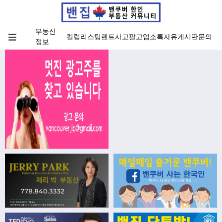
부동산
컬럼
리스팅
렌트
사고팔고
업소록
자유게시판
문의
정보