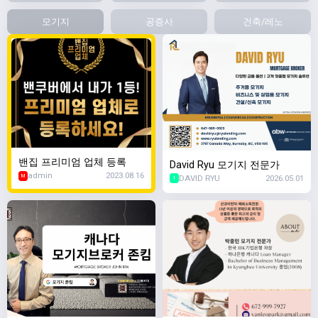
모기지
공증사
건축/레노
밴집 프리미엄 업체 등록
David Ryu 모기지 전문가
admin
2023.08.16
DAVID RYU
2026.05.01
M
1