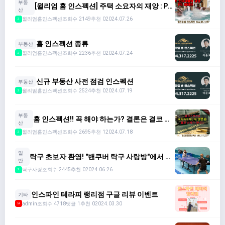
부동
[윌리엄 홈 인스펙션] 주택 소요자의 재앙 : PB
산
- PIPE
윌리엄홈인스팩션
조회수 2149
추천 0
2024.07.26
2
홈 인스펙션 종류
부동산
윌리엄홈인스팩션
조회수 2236
추천 0
2024.07.24
2
신규 부동산 사전 점검 인스펙션
부동산
윌리엄홈인스팩션
조회수 2524
추천 0
2024.07.19
2
부동
홈 인스펙션!! 꼭 해야 하는가? 결론은 결코 손
산
해가 아니다.
윌리엄홈인스팩션
조회수 2695
추천 1
2024.07.18
2
일
탁구 초보자 환영! "밴쿠버 탁구 사랑방"에서 함
반
께해요!
탁구사랑
조회수 2445
추천 0
2024.06.26
1
인스파인 테라피 랭리점 구글 리뷰 이벤트
기타
admin
조회수 4718
댓글 1
추천 0
2024.03.30
M