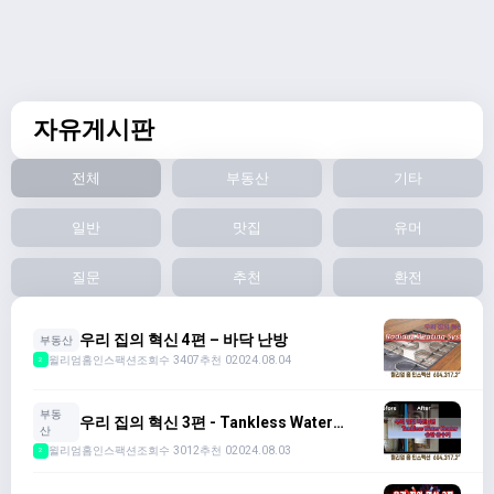
자유게시판
전체
부동산
기타
일반
맛집
유머
질문
추천
환전
우리 집의 혁신 4편 – 바닥 난방
부동산
윌리엄홈인스팩션
조회수 3407
추천 0
2024.08.04
2
부동
우리 집의 혁신 3편 - Tankless Water
산
Heater
윌리엄홈인스팩션
조회수 3012
추천 0
2024.08.03
2