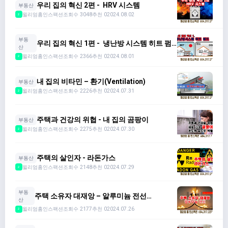
우리 집의 혁신 2편 - HRV 시스템
부동산
윌리엄홈인스팩션
조회수 3048
추천 0
2024.08.02
2
부동
우리 집의 혁신 1편 - 냉난방 시스템 히트 펌
산
프
윌리엄홈인스팩션
조회수 2366
추천 0
2024.08.01
2
내 집의 비타민 – 환기(Ventilation)
부동산
윌리엄홈인스팩션
조회수 2226
추천 0
2024.07.31
2
주택과 건강의 위협 - 내 집의 곰팡이
부동산
윌리엄홈인스팩션
조회수 2275
추천 0
2024.07.30
2
주택의 살인자 - 라돈가스
부동산
윌리엄홈인스팩션
조회수 2148
추천 0
2024.07.29
2
부동
주택 소유자 대재앙 – 알루미늄 전선
산
(Aluminum Wire)
윌리엄홈인스팩션
조회수 2177
추천 0
2024.07.26
2