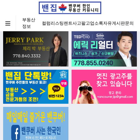
부동산
컬럼
리스팅
렌트
사고팔고
업소록
자유게시판
문의
정보